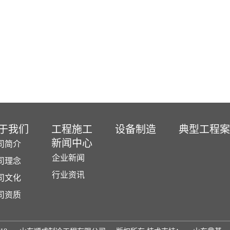
于我们
工程施工
设备制造
典型工程案
新闻中心
司简介
企业新闻
司理念
行业资讯
司文化
司资质