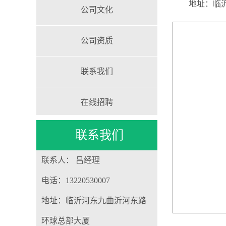
地址：临
公司文化
公司资质
联系我们
在线招聘
联系我们
联系人： 吕经理
电话：13220530007
地址：临沂河东九曲沂河东路
环球总部大厦